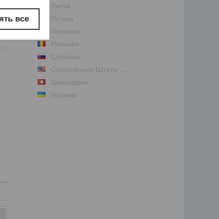
Литва
ять все
Латвия
Германия
Румыния
Словакия
Соеденённые Штаты Америки
Швейцария
Украинa
Венгрия