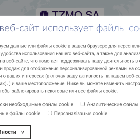
веб-сайт использует файлы co
новости и СМИ
карьера
контакт
уем данные или файлы cookie в вашем браузере для персонали
последние данные и события
присоединяйтесь к нам
напишите, позвоните
удобства использования нашего веб-сайта, а также для анализ
 на веб-сайте, что помогает поддерживать нашу деятельность в
 и продаж для отображения персонализированной рекламы на о
 о ваших интересах (включая вашу активность на нашем веб-с
тах). ) и ваше местоположение. Ниже вы можете изменить настро
чтобы заблокировать некоторые или все файлы cookie.
ески необходимые файлы cookie
Аналитические файлы 
ные файлы cookie
Персаналізацыя cookie
бности