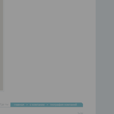
Где ты
главная
>
о компании
>
география компаний
3xW