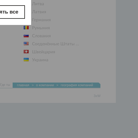
Литва
ять все
Латвия
Германия
Румыния
Словакия
Соеденённые Штаты Америки
Швейцария
Украинa
Венгрия
Где ты
главная
>
о компании
>
география компаний
3xW