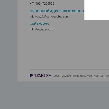
+ 7 (495) 7265525
ОСНОВНОЙ АДРЕС ЭЛЕКТРОННОЙ ПОЧТЫ
info.vostok@tzmo-global.com
САЙТ WWW
http://www.tzmo.ru
2006 - 2026 All Rights Reserved
частная по