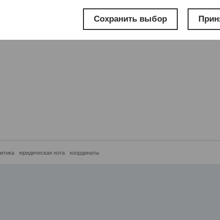
Сохранить выбор
Прин
литика
юридическая нота
координаты