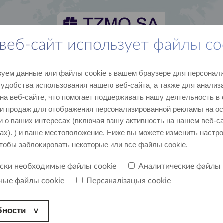
веб-сайт использует файлы co
новости и СМИ
карьера
контакт
уем данные или файлы cookie в вашем браузере для персонали
последние данные и события
присоединяйтесь к нам
напишите, позвоните
удобства использования нашего веб-сайта, а также для анализ
 на веб-сайте, что помогает поддерживать нашу деятельность в
 и продаж для отображения персонализированной рекламы на о
 о ваших интересах (включая вашу активность на нашем веб-с
тах). ) и ваше местоположение. Ниже вы можете изменить настро
чтобы заблокировать некоторые или все файлы cookie.
ески необходимые файлы cookie
Аналитические файлы 
ные файлы cookie
Персаналізацыя cookie
бности